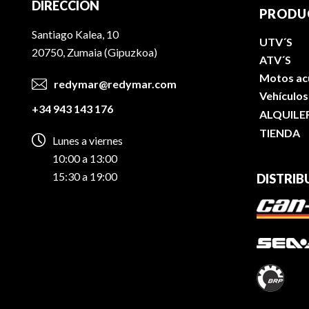
DIRECCIÓN
PRODU
Santiago Kalea, 10
UTV´S
20750, Zumaia (Gipuzkoa)
ATV´S
Motos ac
redymar@redymar.com
Vehículos
+34 943 143 176
ALQUILE
TIENDA
Lunes a viernes
10:00 a 13:00
15:30 a 19:00
DISTRIB