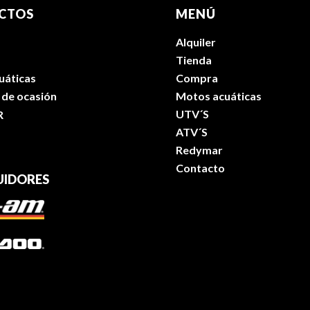
CTOS
MENÚ
Alquiler
Tienda
uáticas
Compra
 de ocasión
Motos acuáticas
UTV´S
R
ATV´S
Redymar
Contacto
UIDORES