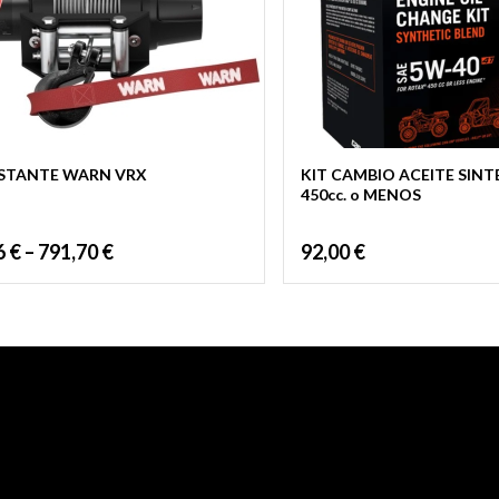
STANTE WARN VRX
KIT CAMBIO ACEITE SINT
450cc. o MENOS
6
€
–
791,70
€
92,00
€