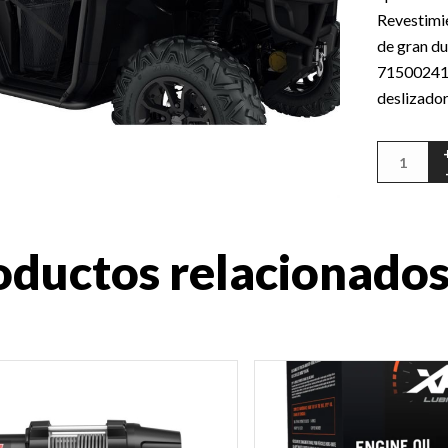
Revestimie
de gran du
715002418
deslizado
oductos relacionado